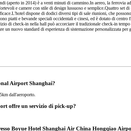
 (aperto in 2014) è a venti minuti di cammino.In aereo, la ferrovia ad alt
ortevoli e camere con stile di design lussuoso e semplice.Quattro set di 
cace.L'hotel dispone di dodici diversi tipi di sale riunioni, che possono 
ono piatti e bevande speciali occidentali e cinesi, ed è dotato di centro f
 servizio di check-in nella hall può accorciare il tradizionale check-in 
reare un nuovo standard di esperienza di sistemazione personalizzata per gl
ional Airport Shanghai?
5km dall'aeroporto.
t offre un servizio di pick-up?
 presso Boyue Hotel Shanghai Air China Hongqiao Airp