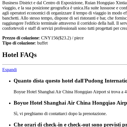
Business District e dal Centro di Esposizione, Ruian Hongqiao Xintiandi
viaggio, e la sua posizione geografica è unica.Ha suite lussuose e conf
agli operatori economici di organizzare il tempo di viaggio in modo effi
banchetti. Allo stesso tempo, dispone di sei ristoranti e bar, che fornisc
raggiungere l'edificio terminale attraverso il corridoio della hall. Il
confortevoli e staff di servizi professionali sono tutti progettati per c
Prezzo di colazione
: CNY156($23.2) / piece
Tipo di colazione
: buffet
Hotel FAQs
Espandi
Quanto dista questo hotel dall'Pudong Internat
Boyue Hotel Shanghai Air China Hongqiao Airport si trova a 4
Boyue Hotel Shanghai Air China Hongqiao Airpor
Sì, vi preghiamo di contattarci dopo la prenotazione.
Che orari di check-in e check-out sono previsti