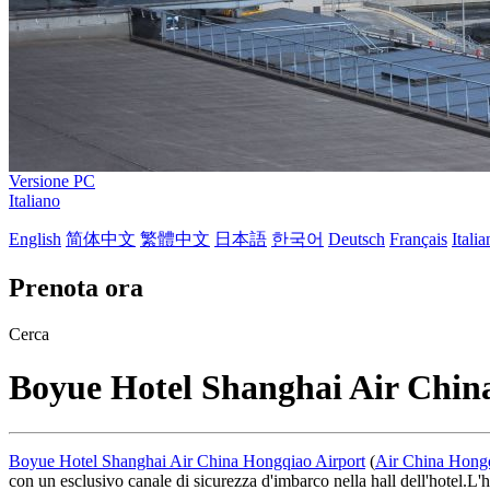
Versione PC
Italiano
English
简体中文
繁體中文
日本語
한국어
Deutsch
Français
Itali
Prenota ora
Cerca
Boyue Hotel Shanghai Air Chin
Boyue Hotel Shanghai Air China Hongqiao Airport
(
Air China Hongq
con un esclusivo canale di sicurezza d'imbarco nella hall dell'hotel.L'h