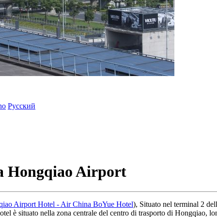
ano
Русский
a Hongqiao Airport
iao Airport Hotel - Air China BoYue Hotel
), Situato nel terminal 2 d
otel è situato nella zona centrale del centro di trasporto di Hongqiao, l